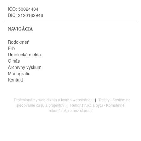
IČO: 50024434
DIČ: 2120162946
NAVIGÁCIA
Rodokmeň
Erb
Umelecká dielňa
O nás
Archívny výskum
Monografie
Kontakt
Profesionálny web dizajn a tvorba webstránok
|
Trekky - Systém na
sledovanie času a projektov
|
Rekonštrukcia bytu - Kompletné
rekonštrukcie bez starostí